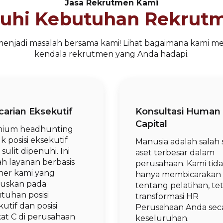
Jasa Rekrutmen Kami
nuhi Kebutuhan Rekrut
 menjadi masalah bersama kami! Lihat bagaimana kami m
kendala rekrutmen yang Anda hadapi.
arian Eksekutif
Konsultasi Human
Capital
ium headhunting
 posisi eksekutif
Manusia adalah salah 
sulit dipenuhi. Ini
aset terbesar dalam
ah layanan berbasis
perusahaan. Kami tid
iner kami yang
hanya membicarakan
kuskan pada
tentang pelatihan, tet
tuhan posisi
transformasi HR
utif dan posisi
Perusahaan Anda sec
kat C di perusahaan
keseluruhan.