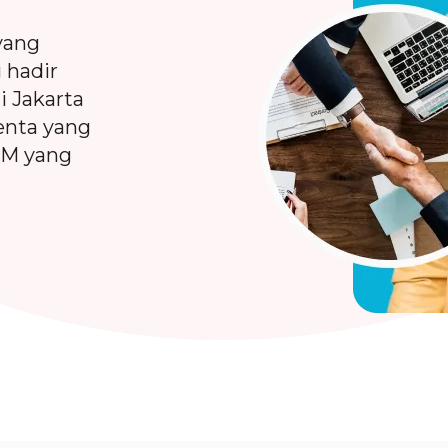
yang
 hadir
i Jakarta
enta yang
DM yang