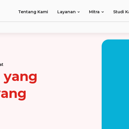
Tentang Kami
Layanan
Mitra
Studi K
at
 yang
yang