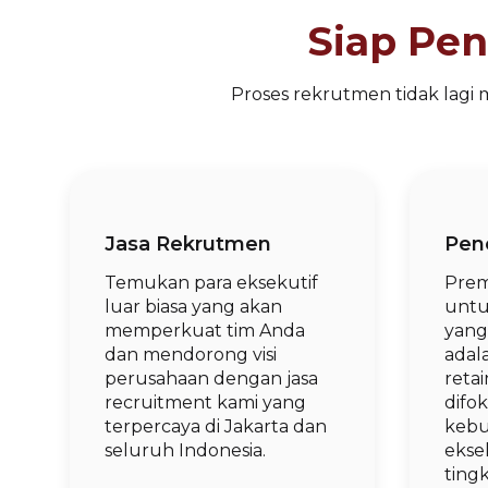
Siap Pe
Proses rekrutmen tidak lagi
Jasa Rekrutmen
Penc
Temukan para eksekutif
Prem
luar biasa yang akan
untuk
memperkuat tim Anda
yang 
dan mendorong visi
adal
perusahaan dengan jasa
reta
recruitment kami yang
difo
terpercaya di Jakarta dan
kebu
seluruh Indonesia.
eksek
ting